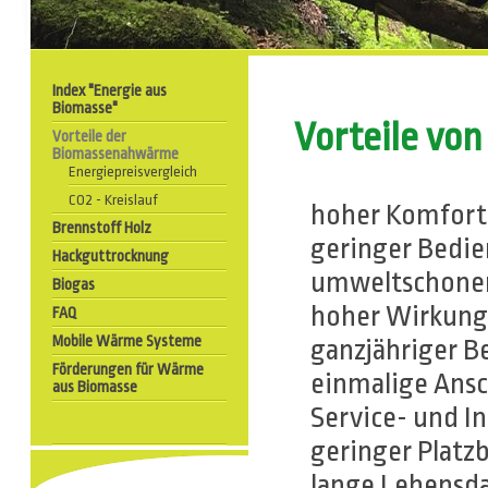
Index "Energie aus
Biomasse"
Vorteile vo
Vorteile der
Biomassenahwärme
Energiepreisvergleich
CO2 - Kreislauf
hoher Komfort 
Brennstoff Holz
geringer Bedi
Hackguttrocknung
umweltschonen
Biogas
hoher Wirkung
FAQ
Mobile Wärme Systeme
ganzjähriger B
Förderungen für Wärme
einmalige Ans
aus Biomasse
Service- und I
geringer Platz
lange Lebensd