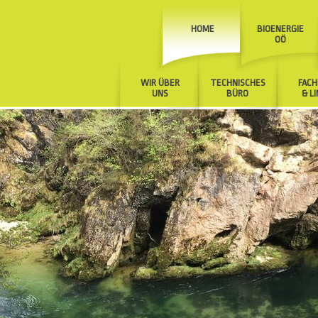
HOME
BIOENERGIE
OÖ
WIR ÜBER
TECHNISCHES
FACH
UNS
BÜRO
& L