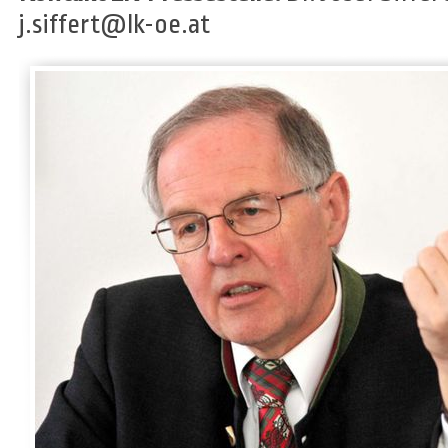
j.siffert@lk-oe.at