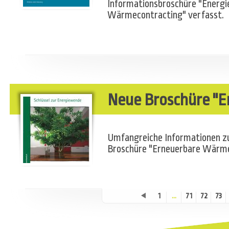
Informationsbroschüre "Energi
Wärmecontracting" verfasst.
Neue Broschüre "
Umfangreiche Informationen zu
Broschüre "Erneuerbare Wärme 
1
...
71
72
73